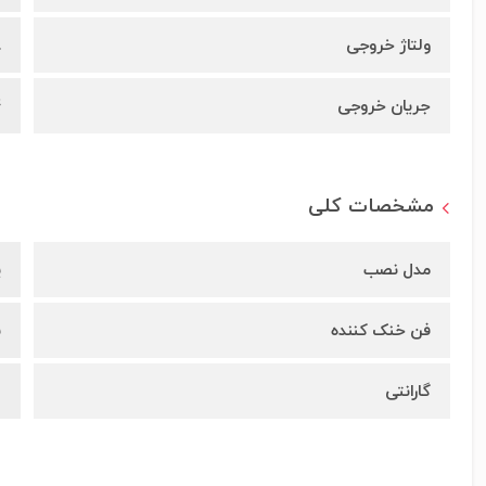
ولتاژ خروجی
8
جریان خروجی
4
مشخصات کلی
مدل نصب
پ
فن خنک کننده
ن
گارانتی
س