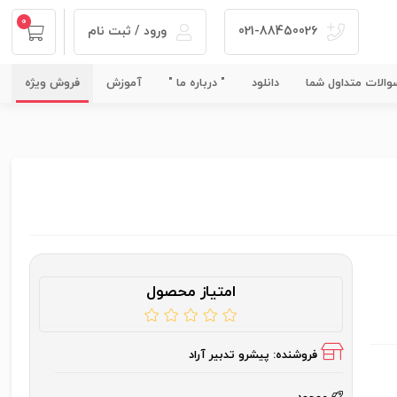
0
021-88450026
ورود / ثبت نام
الات متداول شما
دانلود
" درباره ما "
آموزش
فروش ویژه
امتیاز محصول
فروشنده:
پیشرو تدبیر آراد