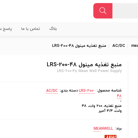
بلاگ
تماس با ما
پاسخ سو
AC/DC
منبع تغذیه مینول LRS-200-48
منبع تغذیه مینول LRS-200-48
LRS-200-48 Mean Well Power Supply
شناسه محصول:
دسته بندی:
AC/DC
LRS-200-
48
↓
منبع تغذیه، ۲۰۰ وات، ۴۸
ولت، ۴/۴ آمپر
برند:
MEANWELL