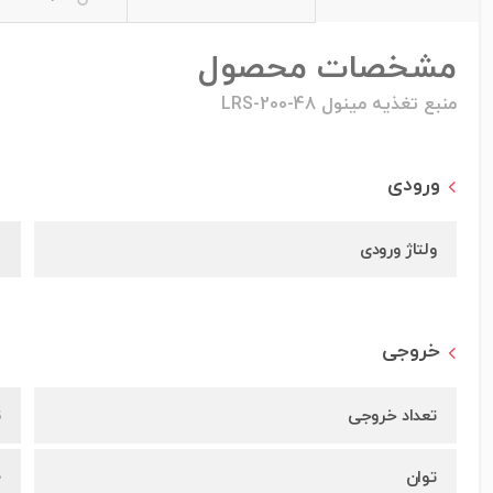
مشخصات محصول
منبع تغذیه مینول LRS-200-48
ورودی
ولتاژ ورودی
h
خروجی
تعداد خروجی
ت
توان
0