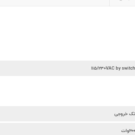
115/230VAC by switc
ک خروجی
20وات