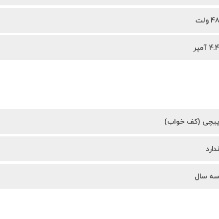
4 ولت
4. آمپر
یچی (کف خواب)
دارد
ه سال