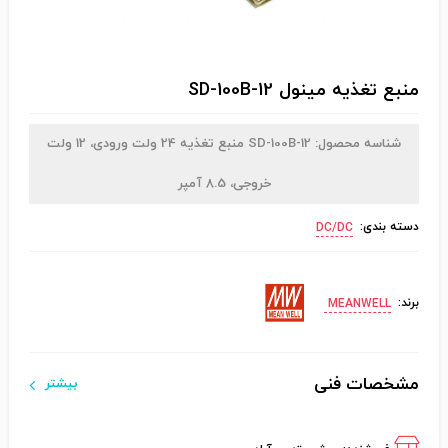
منبع تغذیه مینول SD-100B-12
شناسه محصول:
SD-100B-12
منبع تغذیه 24 ولت ورودی، 12 ولت
خروجی، 8.5 آمپر
دسته بندی:
DC/DC
برند:
MEANWELL
مشخصات فنی
بیشتر