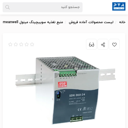
خانه
لیست محصولات آماده فروش
منبع تغذیه سوییچینگ مینول meanwell