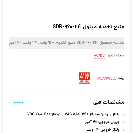
منبع تغذیه مینول SDR-960-24
شناسه محصول:
SDR-960-24
منبع تغذیه، 960 وات ، 24 ولت، 40 آمپر
دسته بندی:
AC/DC
برند:
MEANWELL
مشخصات فنی
بیشتر
ولتاژ ورودی:
سه فاز 340~550 VAC و دو فاز 480~780 VDC
جریان خروجی:
40 آمپر
ولتاژ خروجی:
24 ولت