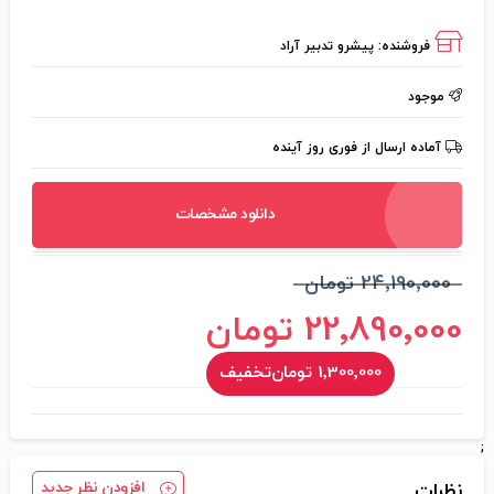
فروشنده:
پیشرو تدبیر آراد
موجود
آماده ارسال از فوری روز آینده
دانلود مشخصات
24٬190٬000 تومان
22٬890٬000 تومان
1٬300٬000 تومان
تخفیف
;
افزودن نظر جدید
نظرات