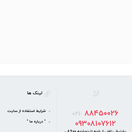
لینک ها
88450026
شرایط استفاده از سایت
021-
09308107612
" درباره ما "
پشتیبانی تلفنی از شنبه تا پنجشنبه، 9:00 الی