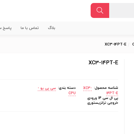
بلاگ
تماس با ما
پاسخ سو
XC3-14PT-E
XC3-14PT-E
شناسه محصول:
دسته بندی:
XC3-
سی پی یو -
CPU
14PT-E
پی ال سی 14 ورودی
خروجی ترانزیستوری