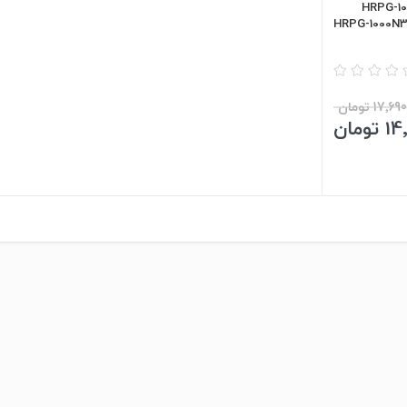
HRPG-1000N
17٬ تومان
ومان