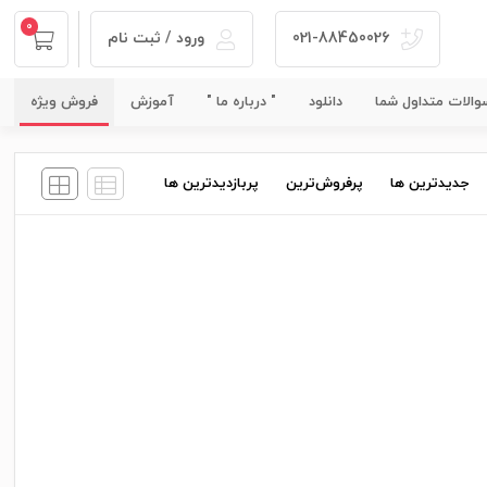
0
021-88450026
ورود / ثبت نام
الات متداول شما
دانلود
" درباره ما "
آموزش
فروش ویژه
جدیدترین ها
پرفروش‌ترین
پربازدید‌ترین ها