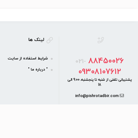
لینک ها
88450026
شرایط استفاده از سایت
021-
09308107612
" درباره ما "
پشتیبانی تلفنی از شنبه تا پنجشنبه، 9:00 الی
18
info@pishrotadbir.com
دفتر مرکزی:
خیابان بهشتی، خیابان
اندیشه، کوچه اندیشه ۲ شرقی
پلاک ۲۴ طبقه اول واحد ۲