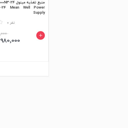
منبع تغذیه مینول HRPG-1000N3-24
3-24 Mean Well Power
Supply
مقایسه
0 نفر
690٬000
14٬980٬000 ت