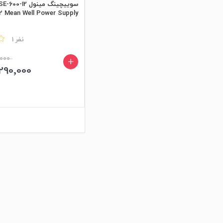
سوییچینگ مینول SE-600-12
12 Mean Well Power Supply
مقایسه
1 نفر
90٬000
5٬290٬000 ت