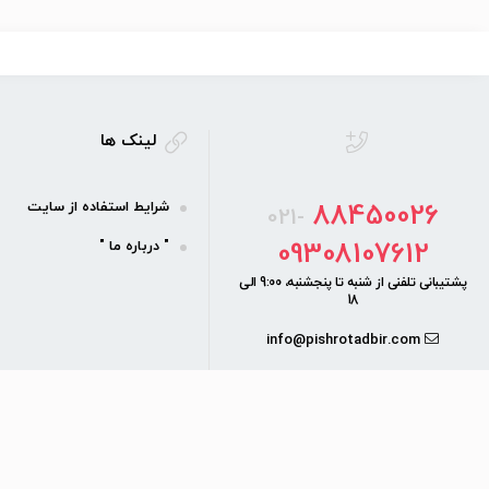
لینک ها
88450026
شرایط استفاده از سایت
021-
09308107612
" درباره ما "
پشتیبانی تلفنی از شنبه تا پنجشنبه، 9:00 الی
18
info@pishrotadbir.com
دفتر مرکزی:
خیابان بهشتی، خیابان
اندیشه، کوچه اندیشه ۲ شرقی
پلاک ۲۴ طبقه اول واحد ۲