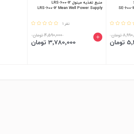
منبع تغذیه مینول LRS-600-12
LRS-600-12 Mean Well Power Supply
SE-600-
مقایسه
1 نفر
8٬9 تومان
4٬590٬000 تومان
ومان
3٬780٬000 تومان