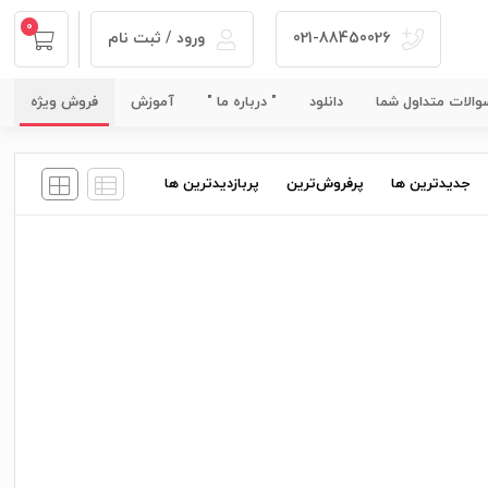
0
021-88450026
ورود / ثبت نام
الات متداول شما
دانلود
" درباره ما "
آموزش
فروش ویژه
جدیدترین ها
پرفروش‌ترین
پربازدید‌ترین ها