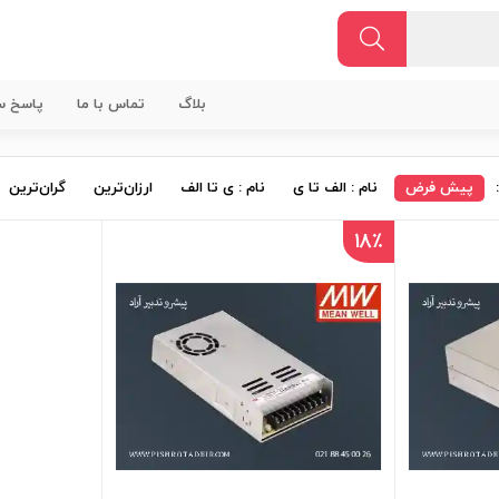
بلاگ
تماس با ما
پاسخ سو
پیش فرض
نام : الف تا ی
نام : ی تا الف
ارزان‌ترین
گران‌ترین
18٪