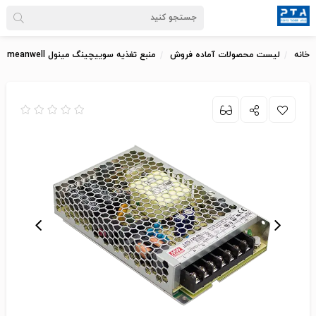
خانه
لیست محصولات آماده فروش
منبع تغذیه سوییچینگ مینول meanwell