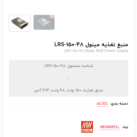
منبع تغذیه مینول LRS-150-48
LRS-150-48 Mean Well Power Supply
شناسه محصول:
LRS-150-48
↓
منبع تغذیه، ۱۵۰ وات، ۴۸ ولت، ۳/۳ آمپر
دسته بندی:
AC/DC
برند:
MEANWELL